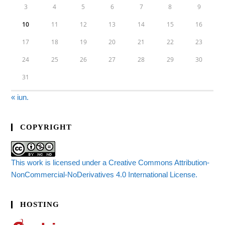
3
4
5
6
7
8
9
10
11
12
13
14
15
16
17
18
19
20
21
22
23
24
25
26
27
28
29
30
31
« iun.
COPYRIGHT
This work is licensed under a Creative Commons Attribution-
NonCommercial-NoDerivatives 4.0 International License.
HOSTING