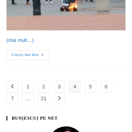
(mai mult…)
Citește Mai Mult
1
2
3
4
5
6
7
…
21
BUN[ESCU] PE NET