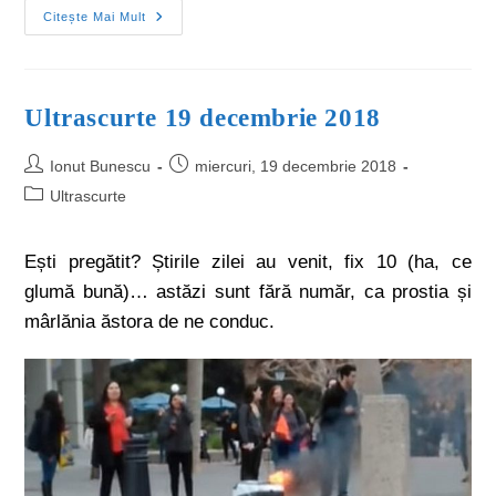
Citește Mai Mult
Ultrascurte 19 decembrie 2018
Ionut Bunescu
miercuri, 19 decembrie 2018
Ultrascurte
Ești pregătit? Știrile zilei au venit, fix 10 (ha, ce
glumă bună)… astăzi sunt fără număr, ca prostia și
mârlănia ăstora de ne conduc.