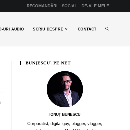
RECOMANDĂRI
SOCIAL
DE-ALE MELE
-URI AUDIO
SCRIU DESPRE
CONTACT
BUN[ESCU] PE NET
i
IONUȚ BUNESCU
Corporatist, digital guy, blogger, vlogger,