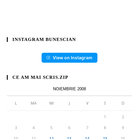
INSTAGRAM BUNESCIAN
View on Instagram
CE AM MAI SCRIS.ZIP
NOIEMBRIE 2008
L
MA
MI
J
V
S
D
1
2
3
4
5
6
7
8
9
10
11
12
13
14
15
16