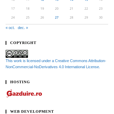
17
18
19
20
21
22
23
24
25
26
27
28
29
30
« oct.
dec. »
COPYRIGHT
This work is licensed under a Creative Commons Attribution-
NonCommercial-NoDerivatives 4.0 International License.
HOSTING
WEB DEVELOPMENT