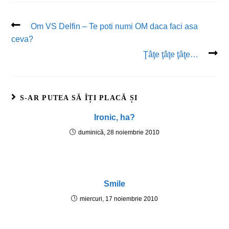
Om VS Delfin – Te poti numi OM daca faci asa
ceva?
Ţâţe ţâţe ţâţe…
S-AR PUTEA SĂ ÎȚI PLACĂ ȘI
Ironic, ha?
duminică, 28 noiembrie 2010
Smile
miercuri, 17 noiembrie 2010