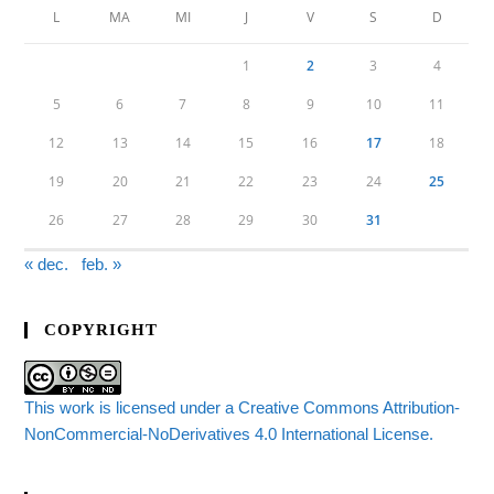
L
MA
MI
J
V
S
D
1
2
3
4
5
6
7
8
9
10
11
12
13
14
15
16
17
18
19
20
21
22
23
24
25
26
27
28
29
30
31
« dec.
feb. »
COPYRIGHT
This work is licensed under a Creative Commons Attribution-
NonCommercial-NoDerivatives 4.0 International License.