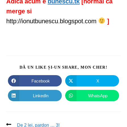
Adica acum e
bunescu.tk
[normal ca
merge si
http://ionutbunescu.blogspot.com
]
DĂ UN LIKE ȘI-UN SHARE, MON CHER!
Facebook
X
LinkedIn
WhatsApp
De 2 lei, pardon … 3!