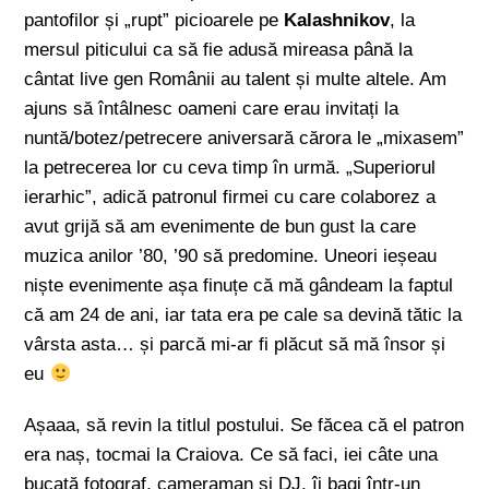
pantofilor și „rupt” picioarele pe
Kalashnikov
, la
mersul piticului ca să fie adusă mireasa până la
cântat live gen Românii au talent și multe altele. Am
ajuns să întâlnesc oameni care erau invitați la
nuntă/botez/petrecere aniversară cărora le „mixasem”
la petrecerea lor cu ceva timp în urmă. „Superiorul
ierarhic”, adică patronul firmei cu care colaborez a
avut grijă să am evenimente de bun gust la care
muzica anilor ’80, ’90 să predomine. Uneori ieșeau
niște evenimente așa finuțe că mă gândeam la faptul
că am 24 de ani, iar tata era pe cale sa devină tătic la
vârsta asta… și parcă mi-ar fi plăcut să mă însor și
eu
Așaaa, să revin la titlul postului. Se făcea că el patron
era naș, tocmai la Craiova. Ce să faci, iei câte una
bucată fotograf, cameraman și DJ, îi bagi într-un