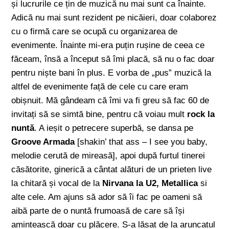
și lucrurile ce țin de muzică nu mai sunt ca înainte.
Adică nu mai sunt rezident pe nicăieri, doar colaborez
cu o firmă care se ocupă cu organizarea de
evenimente. Înainte mi-era puțin rușine de ceea ce
făceam, însă a început să îmi placă, să nu o fac doar
pentru niște bani în plus. E vorba de „pus” muzică la
altfel de evenimente față de cele cu care eram
obișnuit. Mă gândeam că îmi va fi greu să fac 60 de
invitați să se simtă bine, pentru că voiau mult
rock la
nuntă
. A ieșit o petrecere superbă, se dansa pe
Groove Armada
[shakin’ that ass – I see you baby,
melodie cerută de mireasă], apoi după furtul tinerei
căsătorite, ginerică a cântat alături de un prieten live
la chitară și vocal de la
Nirvana la U2, Metallica
si
alte cele. Am ajuns să ador să îi fac pe oameni să
aibă parte de o nuntă frumoasă de care să își
amintească doar cu plăcere. S-a lăsat de la aruncatul