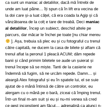
ca sunt un maniac al detaliilor, dacă mă întrebi de
unde am luat pâine… îți spun că în lift era vecina de
la doi care și-a luat cățel, că era coada la Agip și că
vânzătoarea de la colț e tare de treabă. Deci
maniac
al detaliilor
, încep un subiect, deschid altele pe
parcurs, dar măcar le închei pe toate [nu chiar mereu
]. Așa, trebuia să plec eu și cu fotograful cu trenul
către capitală, ne ducem la casa de bilete și aflam că
trenul aflat la peronul 1 pleacă ACUM; dăm repede
banii și când primim biletele se aude un șuierat și
trenul începe să se miște. Tanti de la casierie ne
îndemnă să fugim, să ne urcăm repede. Damn… și
aleargă Alex fotograful și eu în spatele lui, el se suie
ajutat de o mână întinsă de către un controlor, eu
alergam cu o mână pe o bară, ziceai că împing trenul.
Într-un final m-am suit și eu și nu-mi venea să cred
ce gest inconștient am făcut… adrenalină ca atunci n-