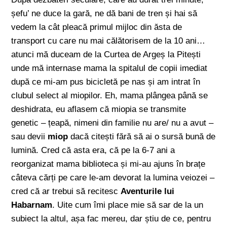
șefu’ ne duce la gară, ne dă bani de tren și hai să
vedem la cât pleacă primul mijloc din ăsta de
transport cu care nu mai călătorisem de la 10 ani…
atunci mă duceam de la Curtea de Argeș la Pitești
unde mă internase mama la spitalul de copii imediat
după ce mi-am pus bicicletă pe nas și am intrat în
clubul select al miopilor. Eh, mama plângea până se
deshidrata, eu aflasem că miopia se transmite
genetic – țeapă, nimeni din familie nu are/ nu a avut –
sau devii
miop
dacă citești fără să ai o sursă bună de
lumină. Cred că asta era, că pe la 6-7 ani a
reorganizat mama biblioteca și mi-au ajuns în brațe
câteva cărți pe care le-am devorat la lumina veiozei –
cred că ar trebui să recitesc
Aventurile lui
Habarnam
. Uite cum îmi place mie să sar de la un
subiect la altul, așa fac mereu, dar știu de ce, pentru