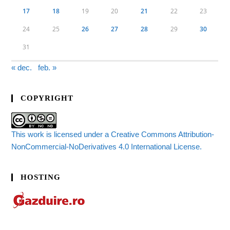
17
18
19
20
21
22
23
24
25
26
27
28
29
30
31
« dec.
feb. »
COPYRIGHT
This work is licensed under a Creative Commons Attribution-
NonCommercial-NoDerivatives 4.0 International License.
HOSTING