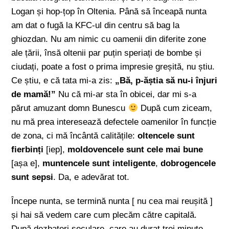
Logan și hop-țop în Oltenia. Până să înceapă nunta
am dat o fugă la KFC-ul din centru să bag la
ghiozdan. Nu am nimic cu oamenii din diferite zone
ale țării, însă oltenii par puțin speriați de bombe și
ciudați, poate a fost o prima impresie greșită, nu știu.
Ce știu, e că tata mi-a zis:
„Bă, p-ăștia să nu-i înjuri
de mamă!”
Nu că mi-ar sta în obicei, dar mi s-a
părut amuzant domn Bunescu
După cum ziceam,
nu mă prea interesează defectele oamenilor în funcție
de zona, ci mă încântă calitățile:
oltencele sunt
fierbinți
[iep],
moldovencele sunt cele mai bune
[așa e],
muntencele sunt inteligente
,
dobrogencele
sunt sepsi
. Da, e adevărat tot.
Începe nunta, se termină nunta [ nu cea mai reușită ]
și hai să vedem care cum plecăm către capitală.
După dezbateri seculare, care au durat trei minute,