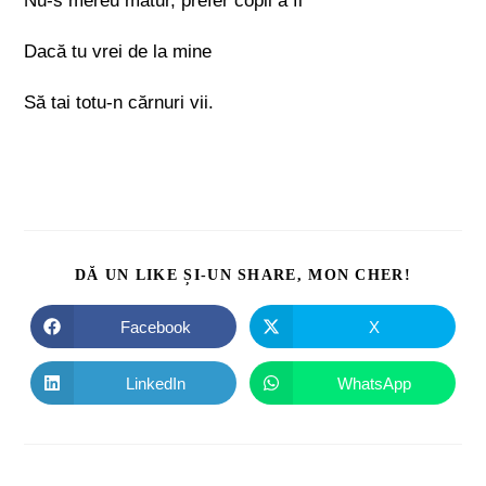
Nu-s mereu matur, prefer copil a fi
Dacă tu vrei de la mine
Să tai totu-n cărnuri vii.
DĂ UN LIKE ȘI-UN SHARE, MON CHER!
Facebook
X
LinkedIn
WhatsApp