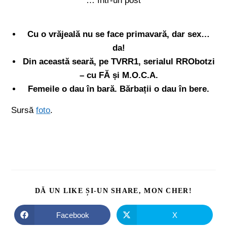
… într-un post
Cu o vrăjeală nu se face primavară, dar sex…
da!
Din această seară, pe TVRR1, serialul RRObotzi
– cu FĂ și M.O.C.A.
Femeile o dau în bară. Bărbații o dau în bere.
Sursă
foto
.
DĂ UN LIKE ȘI-UN SHARE, MON CHER!
Facebook
X