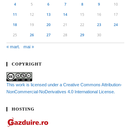
4
5
6
7
8
9
10
11
12
13
14
15
16
17
18
19
20
21
22
23
24
25
26
27
28
29
30
« mart.
mai »
COPYRIGHT
This work is licensed under a Creative Commons Attribution-
NonCommercial-NoDerivatives 4.0 International License.
HOSTING