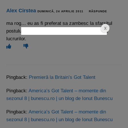
Alex Cirstea
DUMINICĂ, 24 APRILIE 2011
RĂSPUNDE
ma rog… eu as fi preferat sa zambesc la sfarsitul
postului tau, nu sa vad din nou partea proasta a
lucrurilor.
Pingback:
Premieră la Britain’s Got Talent
Pingback:
America’s Got Talent – momente din
sezonul 8 | bunescu.ro | un blog de Ionut Bunescu
Pingback:
America’s Got Talent – momente din
sezonul 8 | bunescu.ro | un blog de Ionut Bunescu