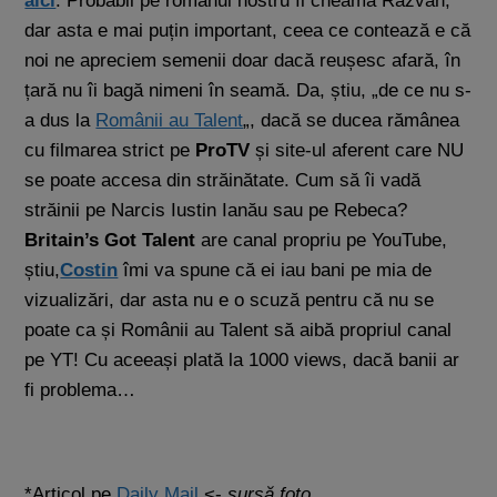
aici
. Probabil pe românul nostru îl cheamă Răzvan,
dar asta e mai puțin important, ceea ce contează e că
noi ne apreciem semenii doar dacă reușesc afară, în
țară nu îi bagă nimeni în seamă. Da, știu, „de ce nu s-
a dus la
Românii au Talent
„, dacă se ducea rămânea
cu filmarea strict pe
ProTV
și site-ul aferent care NU
se poate accesa din străinătate. Cum să îi vadă
străinii pe Narcis Iustin Ianău sau pe Rebeca?
Britain’s Got Talent
are canal propriu pe YouTube,
știu,
Costin
îmi va spune că ei iau bani pe mia de
vizualizări, dar asta nu e o scuză pentru că nu se
poate ca și Românii au Talent să aibă propriul canal
pe YT! Cu aceeași plată la 1000 views, dacă banii ar
fi problema…
*Articol pe
Daily Mail
<-
sursă foto