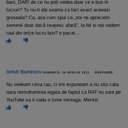
bani, DAR! de ce nu poti vedea doar ce e bun in
lucruri? Tu nu-ti dai seama ca faci exact aceeasi
greseala? Ca, asa cum spui ca „noi ne apreciem
semenii doar dacă reușesc afară”, la fel si noi vedem
raul din orice lucru bun? e pacat…
Ionut Bunescu
DUMINICĂ, 24 APRILIE 2011
RĂSPUNDE
Nu vedeam ceva rau, ci imi expuneam a nu stiu cata
oara nemultumirea legata de faptul ca RAT nu sunt pe
YouTube sa ii vada o lume intreaga. Merita!