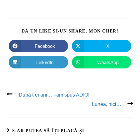
DĂ UN LIKE ȘI-UN SHARE, MON CHER!
Facebook
X
LinkedIn
WhatsApp
După trei ani… i-am spus ADIO!
Lunea, nici…
S-AR PUTEA SĂ ÎȚI PLACĂ ȘI