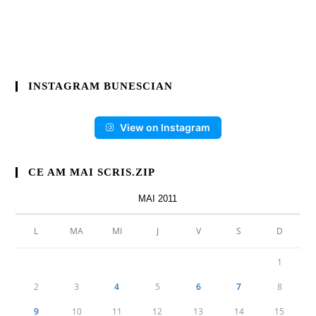
INSTAGRAM BUNESCIAN
View on Instagram
CE AM MAI SCRIS.ZIP
MAI 2011
L
MA
MI
J
V
S
D
1
2
3
4
5
6
7
8
9
10
11
12
13
14
15