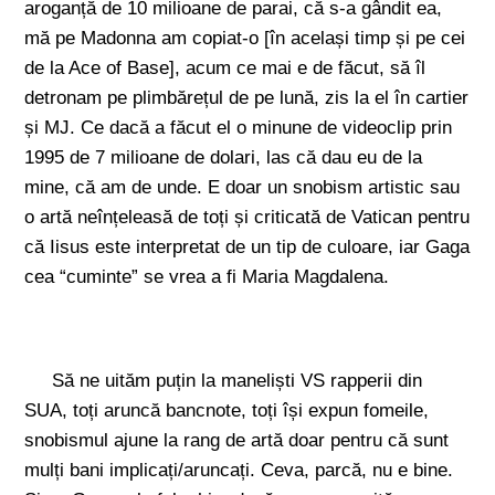
aroganță de 10 milioane de parai, că s-a gândit ea,
mă pe Madonna am copiat-o [în același timp și pe cei
de la Ace of Base], acum ce mai e de făcut, să îl
detronam pe plimbărețul de pe lună, zis la el în cartier
și MJ. Ce dacă a făcut el o minune de videoclip prin
1995 de 7 milioane de dolari, las că dau eu de la
mine, că am de unde. E doar un snobism artistic sau
o artă neînțeleasă de toți și criticată de Vatican pentru
că Iisus este interpretat de un tip de culoare, iar Gaga
cea “cuminte” se vrea a fi Maria Magdalena.
Să ne uităm puțin la maneliști VS rapperii din
SUA, toți aruncă bancnote, toți își expun fomeile,
snobismul ajune la rang de artă doar pentru că sunt
mulți bani implicați/aruncați. Ceva, parcă, nu e bine.