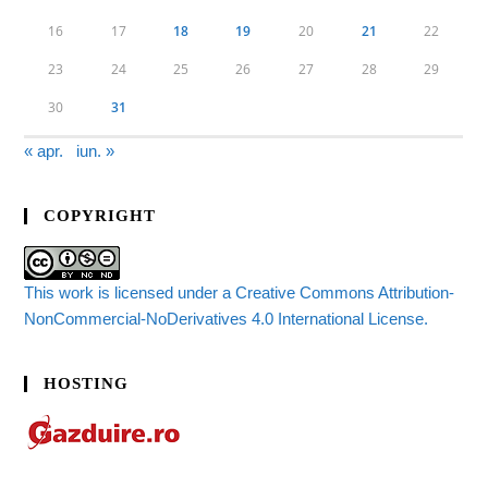
16
17
18
19
20
21
22
23
24
25
26
27
28
29
30
31
« apr.
iun. »
COPYRIGHT
This work is licensed under a Creative Commons Attribution-
NonCommercial-NoDerivatives 4.0 International License.
HOSTING