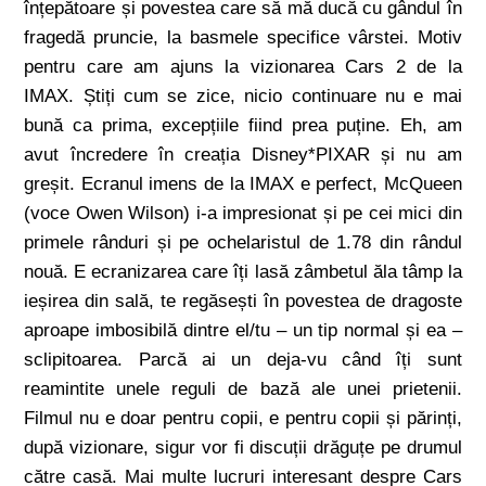
înțepătoare și povestea care să mă ducă cu gândul în
fragedă pruncie, la basmele specifice vârstei. Motiv
pentru care am ajuns la vizionarea
Cars 2 de la
IMAX
. Știți cum se zice, nicio continuare nu e mai
bună ca prima, excepțiile fiind prea puține. Eh, am
avut încredere în creația Disney*PIXAR și nu am
greșit. Ecranul imens de la IMAX e perfect,
McQueen
(voce Owen Wilson) i-a impresionat și pe cei mici din
primele rânduri și pe ochelaristul de 1.78 din rândul
nouă. E ecranizarea care îți lasă zâmbetul ăla tâmp la
ieșirea din sală, te regăsești în povestea de dragoste
aproape imbosibilă dintre el/tu – un tip normal și ea –
sclipitoarea. Parcă ai un deja-vu când îți sunt
reamintite unele reguli de bază ale unei prietenii.
Filmul nu e doar pentru copii, e pentru copii și părinți,
după vizionare, sigur vor fi discuții drăguțe pe drumul
către casă. Mai multe lucruri interesant despre Cars