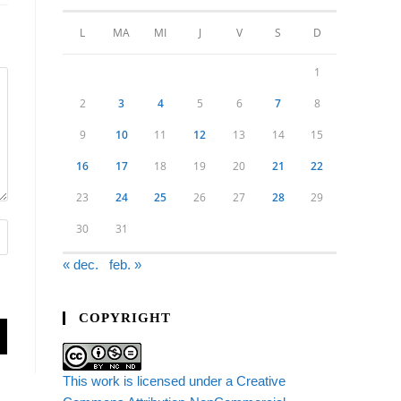
L
MA
MI
J
V
S
D
1
2
3
4
5
6
7
8
9
10
11
12
13
14
15
16
17
18
19
20
21
22
23
24
25
26
27
28
29
30
31
« dec.
feb. »
COPYRIGHT
This work is licensed under a Creative