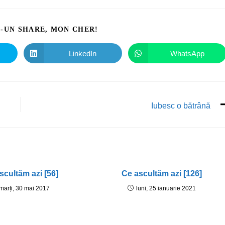
I-UN SHARE, MON CHER!
LinkedIn
WhatsApp
Iubesc o bătrână
scultăm azi [56]
Ce ascultăm azi [126]
marți, 30 mai 2017
luni, 25 ianuarie 2021