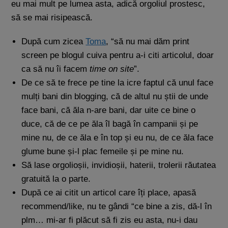
eu mai mult pe lumea asta, adică orgoliul prostesc,
să se mai risipească.
După cum zicea
Toma
, “să nu mai dăm print
screen pe blogul cuiva pentru a-i citi articolul, doar
ca să nu îi facem
time on site
”.
De ce să te frece pe tine la icre faptul că unul face
mulți bani din blogging, că de altul nu știi de unde
face bani, că ăla n-are bani, dar uite ce bine o
duce, că de ce pe ăla îl bagă în campanii și pe
mine nu, de ce ăla e în top și eu nu, de ce ăla face
glume bune și-l plac femeile și pe mine nu.
Să lase orgolioșii, invidioșii, haterii, trolerii răutatea
gratuită la o parte.
După ce ai citit un articol care îți place, apasă
recommend/like, nu te gândi “ce bine a zis, dă-l în
plm… mi-ar fi plăcut să fi zis eu asta, nu-i dau