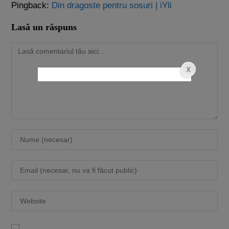
Pingback:
Din dragoste pentru sosuri | iYli
Lasă un răspuns