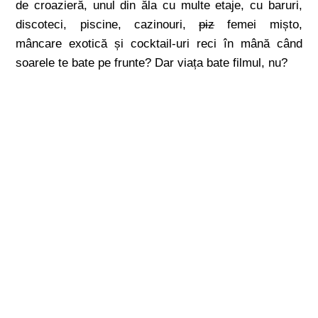
de croazieră, unul din ăla cu multe etaje, cu baruri,
discoteci, piscine, cazinouri,
piz
femei mișto,
mâncare exotică și cocktail-uri reci în mână când
soarele te bate pe frunte? Dar viața bate filmul, nu?