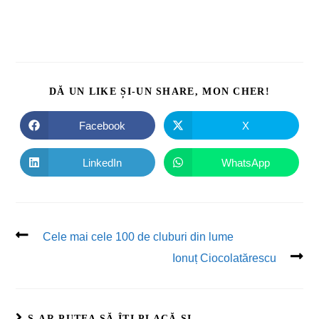
DĂ UN LIKE ȘI-UN SHARE, MON CHER!
Facebook
X
LinkedIn
WhatsApp
Cele mai cele 100 de cluburi din lume
Ionuț Ciocolatărescu
S-AR PUTEA SĂ ÎȚI PLACĂ ȘI