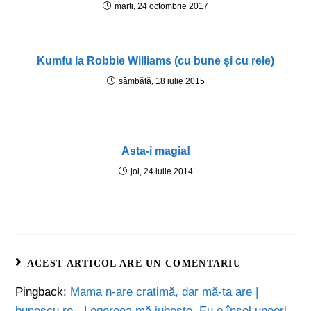
marți, 24 octombrie 2017
Kumfu la Robbie Williams (cu bune și cu rele)
sâmbătă, 18 iulie 2015
Asta-i magia!
joi, 24 iulie 2014
ACEST ARTICOL ARE UN COMENTARIU
Pingback:
Mama n-are cratimă, dar mă-ta are |
bunescu.ro - Logoreea mă iubeşte. Eu o înşel uneori.