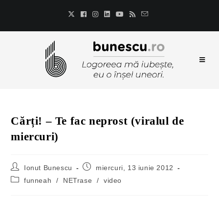
Cărți! – Te fac neprost (viralul de
miercuri)
Ionut Bunescu
miercuri, 13 iunie 2012
funneah
/
NETrase
/
video