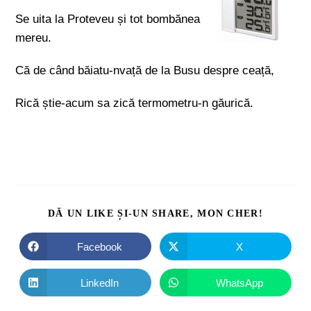
Se uita la Proteveu și tot bombănea
mereu.
Că de când băiatu-nvață de la Busu despre ceață,
Rică știe-acum sa zică termometru-n găurică.
DĂ UN LIKE ȘI-UN SHARE, MON CHER!
Facebook
X
LinkedIn
WhatsApp