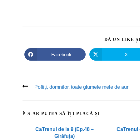
DĂ UN LIKE Ș
Facebook
X
Poftiți, domnilor, toate glumele mele de aur
S-AR PUTEA SĂ ÎȚI PLACĂ ȘI
CaTrenul de la 9 (Ep.48 –
CaTrenul d
Girăfuţa)