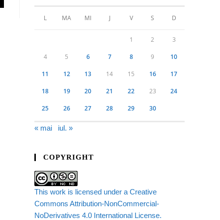
L
MA
MI
J
V
S
D
1
2
3
4
5
6
7
8
9
10
11
12
13
14
15
16
17
18
19
20
21
22
23
24
25
26
27
28
29
30
« mai
iul. »
COPYRIGHT
This work is licensed under a Creative
Commons Attribution-NonCommercial-
NoDerivatives 4.0 International License.