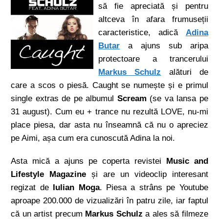
să fie apreciată și pentru
altceva în afara frumuseții
caracteristice, adică
Adina
Butar
a ajuns sub aripa
protectoare a trancerului
Markus Schulz
alături de
care a scos o piesă. Caught se numește și e primul
single extras de pe albumul
Scream
(se va lansa pe
31 august). Cum eu + trance nu rezultă LOVE, nu-mi
place piesa, dar asta nu înseamnă că nu o apreciez
pe Aimi, așa cum era cunoscută Adina la noi.
Asta mică a ajuns pe coperta revistei
Music and
Lifestyle Magazine
și are un videoclip interesant
regizat de
Iulian Moga
. Piesa a strâns pe Youtube
aproape 200.000 de vizualizări în patru zile, iar faptul
că un artist precum
Markus Schulz
a ales să filmeze