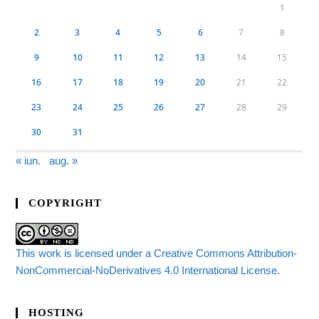
1
2
3
4
5
6
7
8
9
10
11
12
13
14
15
16
17
18
19
20
21
22
23
24
25
26
27
28
29
30
31
« iun.
aug. »
COPYRIGHT
This work is licensed under a Creative Commons Attribution-
NonCommercial-NoDerivatives 4.0 International License.
HOSTING