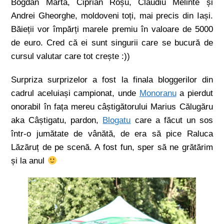
Bogdan Marta, Ciprian Roșu, Claudiu Melinte și
Andrei Gheorghe, moldoveni toți, mai precis din Iași.
Băieții vor împărți marele premiu în valoare de 5000
de euro. Cred că ei sunt singurii care se bucură de
cursul valutar care tot crește :))
Surpriza surprizelor a fost la finala bloggerilor din
cadrul aceluiași campionat, unde
Monoranu
a pierdut
onorabil în fața mereu câștigătorului Marius Călugăru
aka Câștigatu, pardon,
Blogatu
care a făcut un sos
într-o jumătate de vânătă, de era să pice Raluca
Lăzăruț de pe scenă. A fost fun, sper să ne grătărim
și la anul