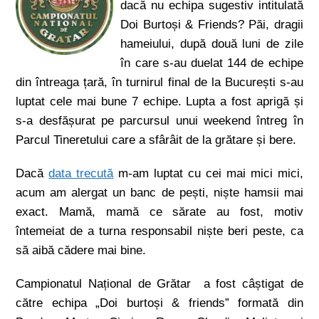
dacă nu echipa sugestiv intitulată
Doi Burtoși & Friends? Păi, dragii
hameiului, după două luni de zile
în care s-au duelat 144 de echipe
din întreaga țară, în turnirul final de la București s-au
luptat cele mai bune 7 echipe. Lupta a fost aprigă și
s-a desfășurat pe parcursul unui weekend întreg în
Parcul Tineretului care a sfârâit de la grătare și bere.
Dacă
data trecută
m-am luptat cu cei mai mici mici,
acum am alergat un banc de pești, niște hamsii mai
exact. Mamă, mamă ce sărate au fost, motiv
întemeiat de a turna responsabil niște beri peste, ca
să aibă cădere mai bine.
Campionatul Național de Grătar a fost câștigat de
către echipa „Doi burtoși & friends” formată din