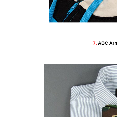
7.
ABC Army