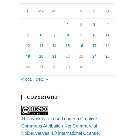
L
MA
MI
J
V
S
D
1
2
3
4
5
6
7
8
9
10
11
12
13
14
15
16
17
18
19
20
21
22
23
24
25
26
27
28
29
30
« oct.
dec. »
COPYRIGHT
This work is licensed under a Creative
Commons Attribution-NonCommercial-
NoDerivatives 4.0 International License.