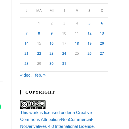
L
MA
MI
J
V
S
D
1
2
3
4
5
6
7
8
9
10
11
12
13
14
15
16
17
18
19
20
21
22
23
24
25
26
27
28
29
30
31
« dec.
feb. »
COPYRIGHT
This work is licensed under a Creative
Commons Attribution-NonCommercial-
NoDerivatives 4.0 International License.