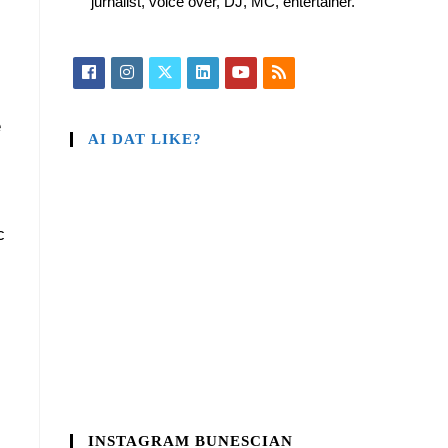
jurnalist, voice over, DJ, MC, entertainer.
e
AI DAT LIKE?
c
INSTAGRAM BUNESCIAN