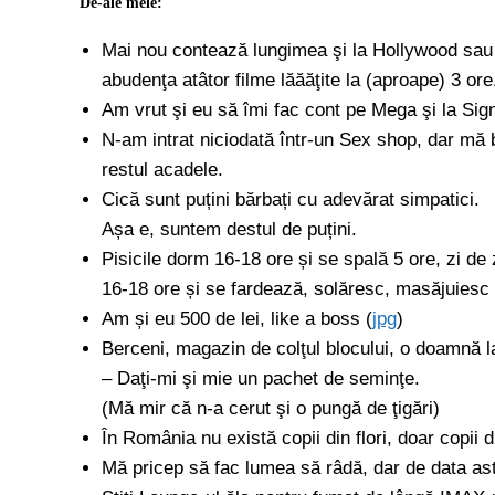
De-ale mele:
Mai nou contează lungimea şi la Hollywood sau 
abudenţa atâtor filme lăăăţite la (aproape) 3 ore
Am vrut şi eu să îmi fac cont pe Mega şi la Sig
N-am intrat niciodată într-un Sex shop, dar mă 
restul acadele.
Cică sunt puțini bărbați cu adevărat simpatici.
Așa e, suntem destul de puțini.
Pisicile dorm 16-18 ore și se spală 5 ore, zi de z
16-18 ore și se fardează, solăresc, masăjuiesc 
Am și eu 500 de lei, like a boss (
jpg
)
Berceni, magazin de colţul blocului, o doamnă l
– Daţi-mi şi mie un pachet de seminţe.
(Mă mir că n-a cerut şi o pungă de ţigări)
În România nu există copii din flori, doar copii 
Mă pricep să fac lumea să râdă, dar de data ast