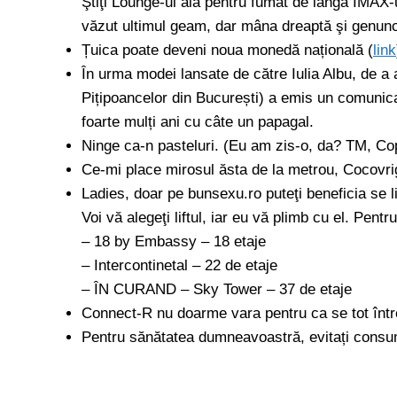
Ştiţi Lounge-ul ăla pentru fumat de lângă IMAX-u
văzut ultimul geam, dar mâna dreaptă şi genunc
Țuica poate deveni noua monedă națională (
link
În urma modei lansate de către Iulia Albu, de 
Pițipoancelor din București) a emis un comunica
foarte mulți ani cu câte un papagal.
Ninge ca-n pasteluri. (Eu am zis-o, da? TM, Co
Ce-mi place mirosul ăsta de la metrou, Cocovr
Ladies, doar pe bunsexu.ro puteţi beneficia se lif
Voi vă alegeţi liftul, iar eu vă plimb cu el. Pen
– 18 by Embassy – 18 etaje
– Intercontinetal – 22 de etaje
– ÎN CURAND – Sky Tower – 37 de etaje
Connect-R nu doarme vara pentru ca se tot între
Pentru sănătatea dumneavoastră, evitați consumu