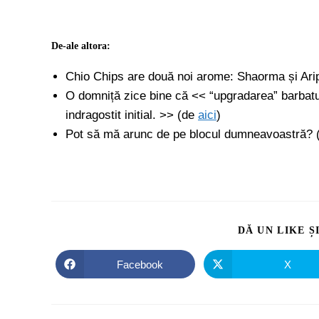
De-ale altora:
Chio Chips are două noi arome: Shaorma și Arip
O domniță zice bine că << “upgradarea” barbatu
indragostit initial. >> (de
aici
)
Pot să mă arunc de pe blocul dumneavoastră? 
DĂ UN LIKE Ș
Facebook
X