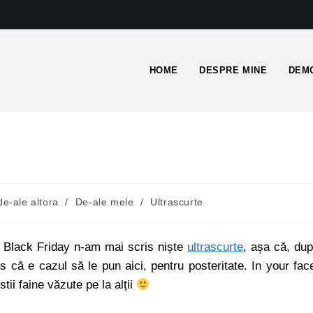
HOME
DESPRE MINE
DEMO
de-ale altora
/
De-ale mele
/
Ultrascurte
a Black Friday n-am mai scris niște
ultrascurte
, așa că, du
că e cazul să le pun aici, pentru posteritate. In your fac
tii faine văzute pe la alții