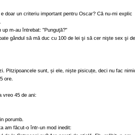
e doar un criteriu important pentru Oscar? Că nu-mi explic
.
n up m-au întrebat: "Punguţă?"
bate gândul să mă duc cu 100 de lei şi să cer nişte sex şi d
i. Pitzipoancele sunt, și ele, niște pisicuțe, deci nu fac nimi
5 ore.
a vreo 45 de ani:
din porumb.
a am făcut-o într-un mod inedit: