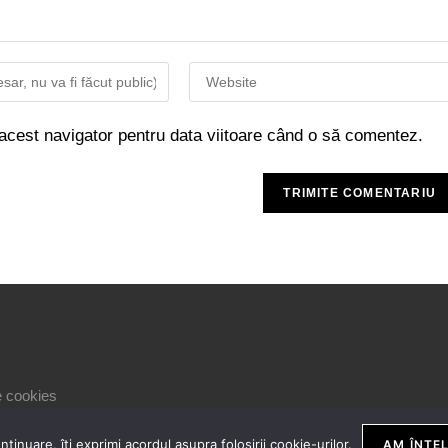
 acest navigator pentru data viitoare când o să comentez.
le cookies
inuare, îți exprimi acordul asupra folosirii cookie-urilor.
AM ÎNȚEL