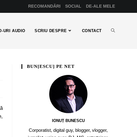
RECOMANDĂRI
SOCIAL
DE-ALE MELE
-URI AUDIO
SCRIU DESPRE
CONTACT
BUN[ESCU] PE NET
pă
e,
IONUȚ BUNESCU
Corporatist, digital guy, blogger, vlogger,