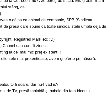
l de la Cotroceni nu? Are pereţi de sticlă. Eh, grăbit, n-am
hiul stâng, da.
)
a avea o găina ca animal de companie, SPB (Sindicatul
t de presă care spune că toate sindicalistele umblă deja de
pyright, Registred Mark etc :D)
ig Chanel sau cum îi zice…
ting la cel mai mic preţ existent!!!
tru clientele mai pretenţioase, avem şi oferte pe măsură:
abă: O fi soare, dar nu-l văd io?
l de TV, presă tabloidă și babele din fața blocului.