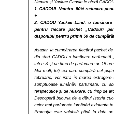
Nemira şi Yankee Candle le oferă CADOURI
1. CADOUL Nemira: 50% reducere pentru
+
2. CADOU Yankee Land: o lumânare 
pentru fiecare pachet „Cadouri pent
disponibil pentru primii 50 de cumpărăt
Aşadar, la cumpărarea fiecărui pachet de 
din start CADOU o lumânare parfumată „
intensă şi un timp de parfumare de 15 ore
Mai mult, toţi cei care cumpără cel puţi
februarie, vor intra în marea extragere
somptuoase lumânări parfumate, cu abaju
terapecutice şi de relaxare, cu timp de ard
Descoperă bucuria de a dărui Istoria cuceri
celor mai parfumate lumânări existente 
Promoţia este valabilă până la data de 