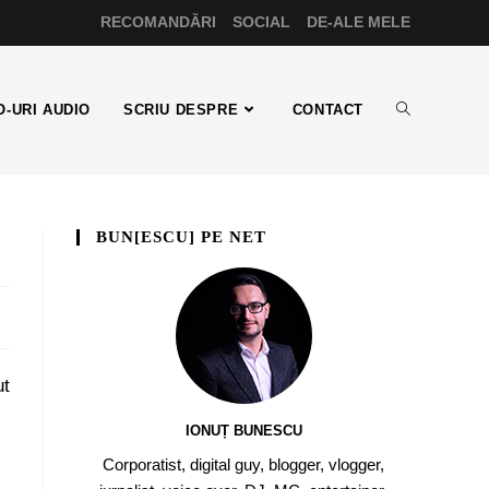
RECOMANDĂRI
SOCIAL
DE-ALE MELE
-URI AUDIO
SCRIU DESPRE
CONTACT
BUN[ESCU] PE NET
ut
IONUȚ BUNESCU
Corporatist, digital guy, blogger, vlogger,