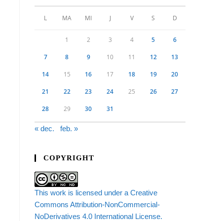
L
MA
MI
J
V
S
D
1
2
3
4
5
6
7
8
9
10
11
12
13
14
15
16
17
18
19
20
21
22
23
24
25
26
27
28
29
30
31
« dec.
feb. »
COPYRIGHT
This work is licensed under a Creative
Commons Attribution-NonCommercial-
NoDerivatives 4.0 International License.