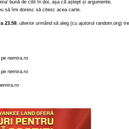
uma’ bună de citit în doi, așa că aștept și argumente,
u să îmi doresc să citesc acea carte.
ra 23.59
, ulterior urmând să aleg (cu ajutorul random.org) tre
 pe nemira.ro
 pe nemira.ro
nemira.ro