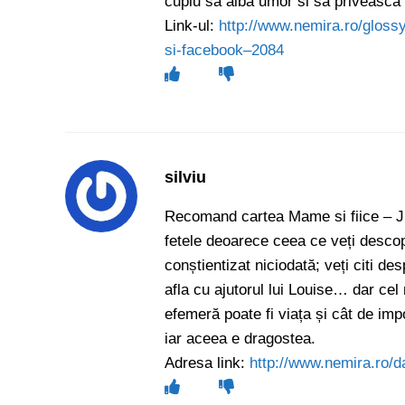
cuplu sa aiba umor si sa priveasca ‘
Link-ul:
http://www.nemira.ro/gloss
si-facebook–2084
silviu
Recomand cartea Mame si fiice – Jus
fetele deoarece ceea ce veți descoper
conștientizat niciodată; veți citi des
afla cu ajutorul lui Louise… dar ce
efemeră poate fi viața și cât de imp
iar aceea e dragostea.
Adresa link:
http://www.nemira.ro/