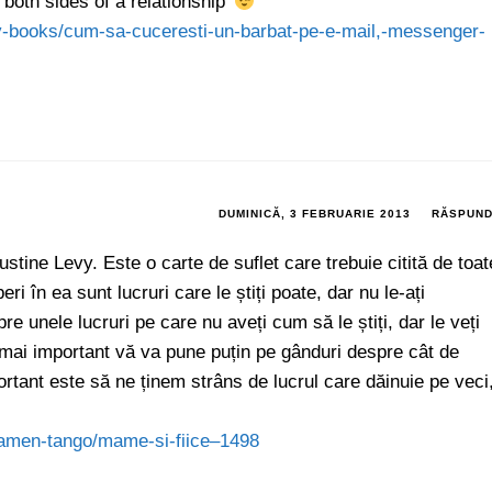
both sides of a relationship’
y-books/cum-sa-cuceresti-un-barbat-pe-e-mail,-messenger-
DUMINICĂ, 3 FEBRUARIE 2013
RĂSPUN
tine Levy. Este o carte de suflet care trebuie citită de toat
i în ea sunt lucruri care le știți poate, dar nu le-ați
pre unele lucruri pe care nu aveți cum să le știți, dar le veți
l mai important vă va pune puțin pe gânduri despre cât de
ortant este să ne ținem strâns de lucrul care dăinuie pe veci
damen-tango/mame-si-fiice–1498