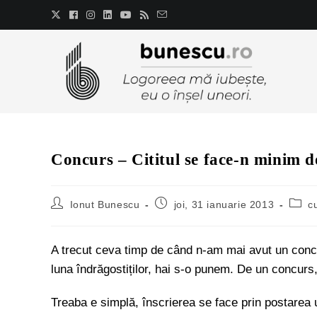
Concurs – Cititul se face-n minim d
Ionut Bunescu
joi, 31 ianuarie 2013
c
A trecut ceva timp de când n-am mai avut un con
luna îndrăgostiților, hai s-o punem. De un concurs,
Treaba e simplă, înscrierea se face prin postarea u