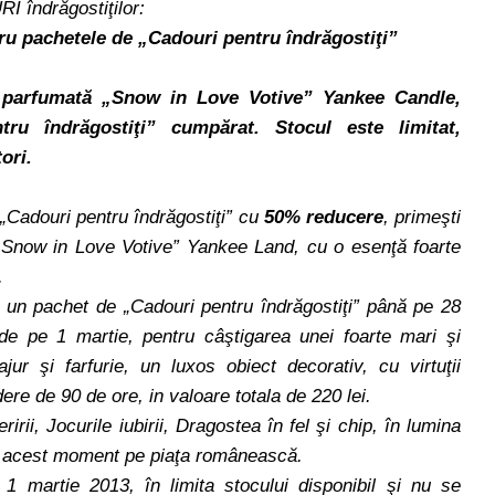
 îndrăgostiţilor:
 pachetele de „Cadouri pentru îndrăgostiţi”
parfumată „Snow in Love Votive” Yankee Candle,
ru îndrăgostiţi” cumpărat. Stocul este limitat,
ori.
„Cadouri pentru îndrăgostiţi” cu
50% reducere
, primeşti
Snow in Love Votive” Yankee Land, cu o esenţă foarte
.
n un pachet de „Cadouri pentru îndrăgostiţi” până pe 28
 de pe 1 martie, pentru câştigarea unei foarte mari şi
r şi farfurie, un luxos obiect decorativ, cu virtuţii
ere de 90 de ore, in valoare totala de 220 lei.
rii, Jocurile iubirii, Dragostea în fel şi chip, în lumina
în acest moment pe piaţa românească.
1 martie 2013, în limita stocului disponibil şi nu se