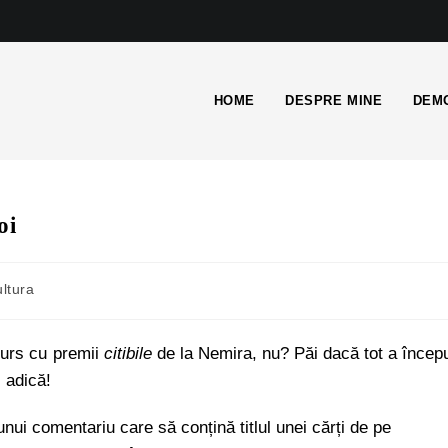
HOME
DESPRE MINE
DEMO
oi
ultura
curs cu premii
citibile
de la Nemira, nu? Păi dacă tot a încep
 adică!
nui comentariu care să conțină titlul unei cărți de pe