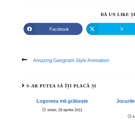
DĂ UN LIKE Ș
Facebook
X
Amazing Gangnam Style Animation
S-AR PUTEA SĂ ÎȚI PLACĂ ȘI
Logoreea mă grăbește
Jocurile
vineri, 29 aprilie 2011
l