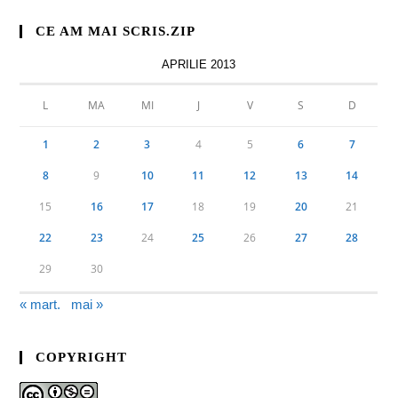
CE AM MAI SCRIS.ZIP
APRILIE 2013
L
MA
MI
J
V
S
D
1
2
3
4
5
6
7
8
9
10
11
12
13
14
15
16
17
18
19
20
21
22
23
24
25
26
27
28
29
30
« mart.
mai »
COPYRIGHT