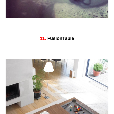
11.
FusionTable