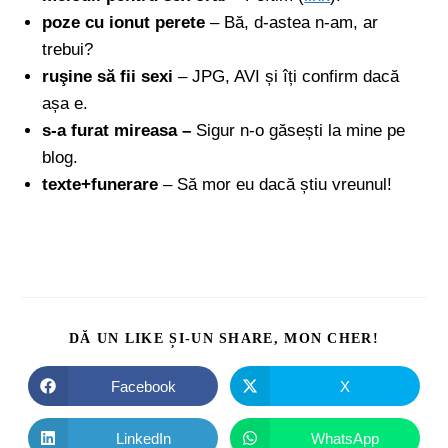
poze cu ionut perete
– Bă, d-astea n-am, ar
trebui?
ruşine să fii sexi
– JPG, AVI și îți confirm dacă
așa e.
s-a furat mireasa –
Sigur n-o găsești la mine pe
blog.
texte+funerare
– Să mor eu dacă știu vreunul!
DĂ UN LIKE ȘI-UN SHARE, MON CHER!
Facebook
X
LinkedIn
WhatsApp