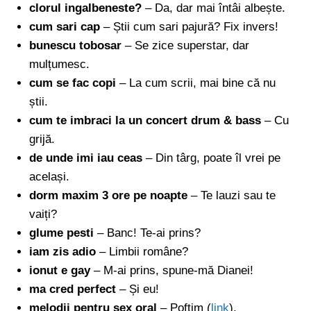
clorul ingalbeneste?
– Da, dar mai întâi albește.
cum sari cap
– Știi cum sari pajură? Fix invers!
bunescu tobosar
– Se zice superstar, dar
mulțumesc.
cum se fac copi
– La cum scrii, mai bine că nu
știi.
cum te imbraci la un concert drum & bass
– Cu
grijă.
de unde imi iau ceas
– Din târg, poate îl vrei pe
același.
dorm maxim 3 ore pe noapte
– Te lauzi sau te
vaiți?
glume pesti
– Banc! Te-ai prins?
iam zis adio
– Limbii române?
ionut e gay
– M-ai prins, spune-mă Dianei!
ma cred perfect
– Și eu!
melodii pentru sex oral
– Poftim (
link
).