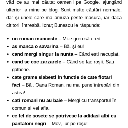
văd ce au mai căutat oamenii pe Google, ajungând
ulterior la mine pe blog. Sunt multe căutări normale,
dar și unele care mă amuză peste măsură, iar dacă
cititorii întreabă, Ionuț Bunescu le răspunde:
un roman munceste
– Mi-e greu să cred.
as manca o savarina
– Bă, și eu!
cand mergi singur la nunta
– Când ești necuplat.
cand se coc zarzarele
– Când se fac roșii. Sau
galbene.
cate grame slabesti in functie de cate flotari
faci
– Băi, Oana Roman, nu mai pune întrebări din
astea!
cati romani nu au baie
– Mergi cu transportul în
comun și vei afla.
ce fel de sosete se potrivesc la adidasi albi cu
pantaloni negri –
Mov, jur pe roșu!