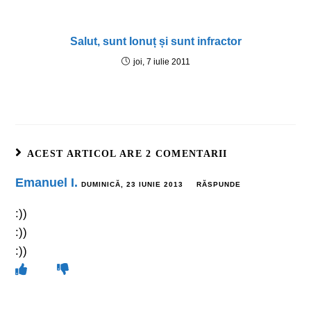
Salut, sunt Ionuț și sunt infractor
joi, 7 iulie 2011
ACEST ARTICOL ARE 2 COMENTARII
Emanuel I.
DUMINICĂ, 23 IUNIE 2013
RĂSPUNDE
:))
:))
:))