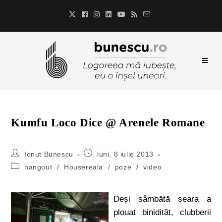
Kumfu Loco Dice @ Arenele Romane
Ionut Bunescu
luni, 8 iulie 2013
hangout
/
Housereala
/
poze
/
video
Deși sâmbătă seara a
plouat binidităt, clubberii