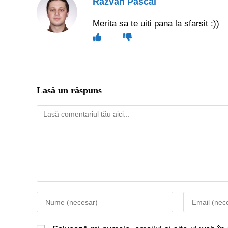
Razvan Pascal
Merita sa te uiti pana la sfarsit :))
Lasă un răspuns