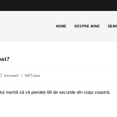
HOME
DESPRE MINE
DEMO
bat?
funneah
/
NETrase
alul merită să vă pierdeți 68 de secunde din viața voastră.