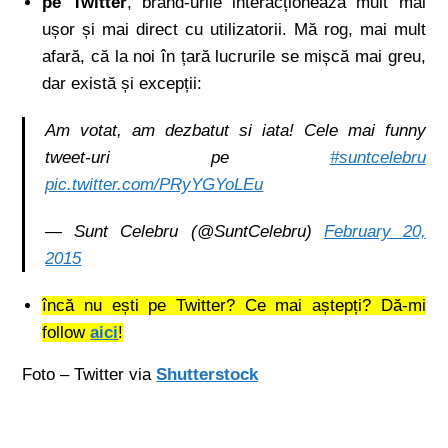
pe Twitter
, brand-urile interacționează mult mai
ușor și mai direct cu utilizatorii. Mă rog, mai mult
afară, că la noi în țară lucrurile se mișcă mai greu,
dar există și excepții:
Am votat, am dezbatut si iata! Cele mai funny
tweet-uri pe
#suntcelebru
pic.twitter.com/PRyYGYoLEu
— Sunt Celebru (@SuntCelebru)
February 20,
2015
încă nu ești pe Twitter? Ce mai aștepți? Dă-mi
follow
aici
!
Foto – Twitter via
Shutterstock