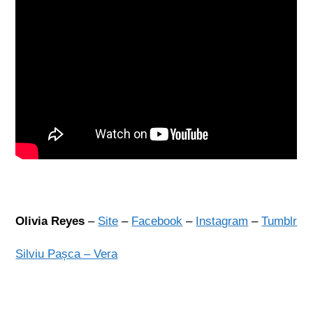
Olivia Reyes
–
Site
–
Facebook
–
Instagram
–
Tumblr
Silviu Pașca – Vera