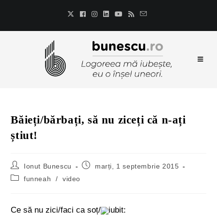
Băieți/bărbați, să nu ziceți că n-ați
știut!
Ionut Bunescu
marți, 1 septembrie 2015
funneah
/
video
Ce să nu zici/faci ca soț/
iubit: