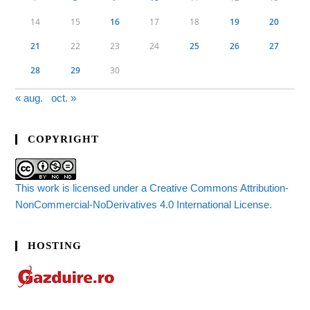
14
15
16
17
18
19
20
21
22
23
24
25
26
27
28
29
30
« aug.
oct. »
COPYRIGHT
This work is licensed under a Creative Commons Attribution-
NonCommercial-NoDerivatives 4.0 International License.
HOSTING