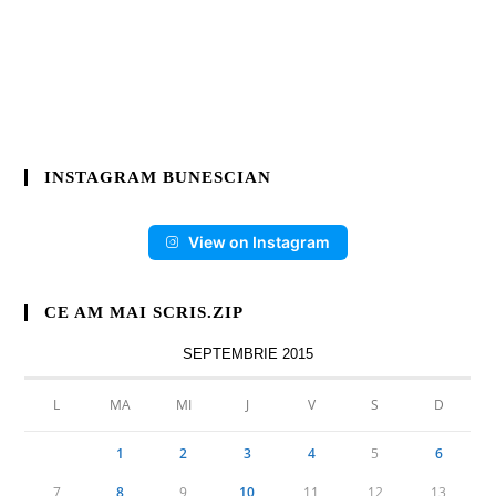
INSTAGRAM BUNESCIAN
View on Instagram
CE AM MAI SCRIS.ZIP
SEPTEMBRIE 2015
L
MA
MI
J
V
S
D
1
2
3
4
5
6
7
8
9
10
11
12
13