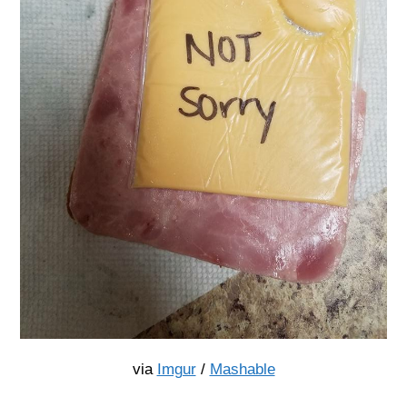
via
Imgur
/
Mashable