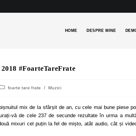
HOME
DESPRE MINE
DEMO
i 2018 #FoarteTareFrate
foarte tare frate
/
Muzici
obișnuitul mix de la sfârșit de an, cu cele mai bune piese p
ucurați-vă de cele 237 de secunde rezultate în urma a mult
uă mixuri cel puțin la fel de mișto, atât audio, cât și vide