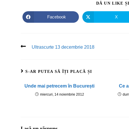
DĂ UN LIKE Ș
Facebook
X
Ultrascurte 13 decembrie 2018
S-AR PUTEA SĂ ÎȚI PLACĂ ȘI
Unde mai petrecem în București
Ce a
miercuri, 14 noiembrie 2012
dum
Lasă un răspuns