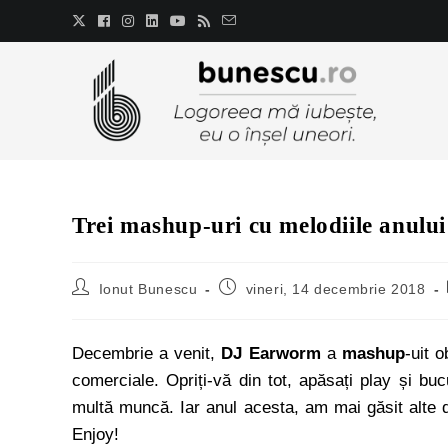
Trei mashup-uri cu melodiile anulu
Ionut Bunescu
vineri, 14 decembrie 2018
Decembrie a venit,
DJ Earworm
a
mashup
-uit 
comerciale. Opriți-vă din tot, apăsați play și b
multă muncă. Iar anul acesta, am mai găsit alte do
Enjoy!