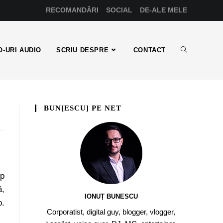
RECOMANDĂRI
SOCIAL
DE-ALE MELE
-URI AUDIO
SCRIU DESPRE
CONTACT
BUN[ESCU] PE NET
op
ă,
IONUȚ BUNESCU
o.
Corporatist, digital guy, blogger, vlogger,