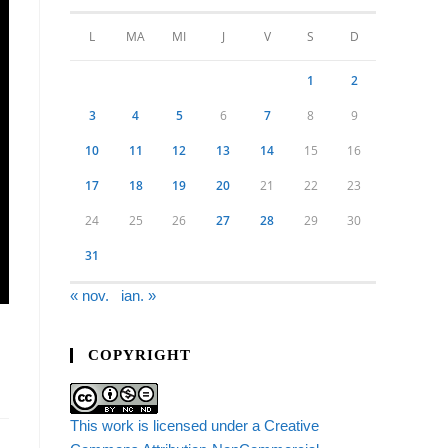
L
MA
MI
J
V
S
D
1
2
3
4
5
6
7
8
9
10
11
12
13
14
15
16
17
18
19
20
21
22
23
24
25
26
27
28
29
30
31
« nov.
ian. »
COPYRIGHT
This work is licensed under a Creative