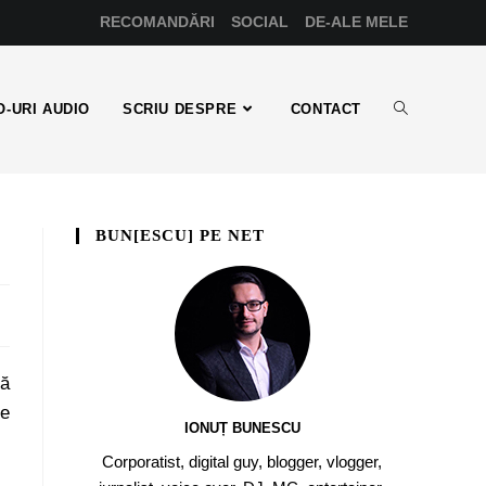
RECOMANDĂRI
SOCIAL
DE-ALE MELE
-URI AUDIO
SCRIU DESPRE
CONTACT
BUN[ESCU] PE NET
că
de
IONUȚ BUNESCU
Corporatist, digital guy, blogger, vlogger,