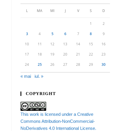
L
MA
MI
J
V
S
D
1
2
3
4
5
6
7
8
9
10
11
12
13
14
15
16
17
18
19
20
21
22
23
24
25
26
27
28
29
30
« mai
iul. »
COPYRIGHT
This work is licensed under a Creative
Commons Attribution-NonCommercial-
NoDerivatives 4.0 International License.