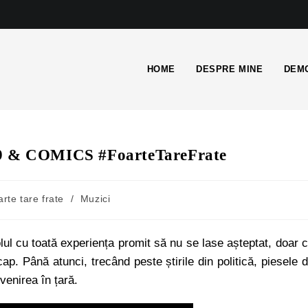
HOME
DESPRE MINE
DEMO
B99 & COMICS #FoarteTareFrate
arte tare frate
/
Muzici
lul cu toată experiența promit să nu se lase așteptat, doar 
p. Până atunci, trecând peste știrile din politică, piesele 
venirea în țară.