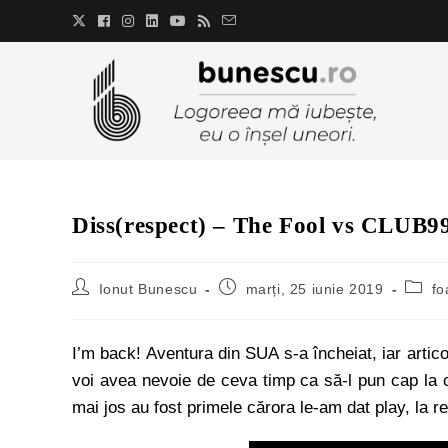
Diss(respect) – The Fool vs CLU
Ionut Bunescu
marți, 25 iunie 2019
fo
I’m back! Aventura din SUA s-a încheiat, iar artico
voi avea nevoie de ceva timp ca să-l pun cap la ca
mai jos au fost primele cărora le-am dat play, la re