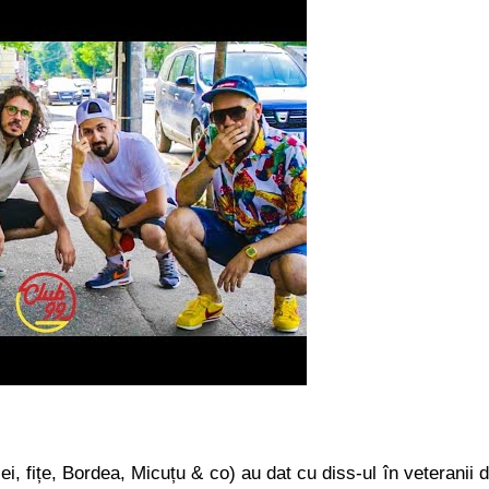
iei, fițe, Bordea, Micuțu & co) au dat cu diss-ul în veteranii 