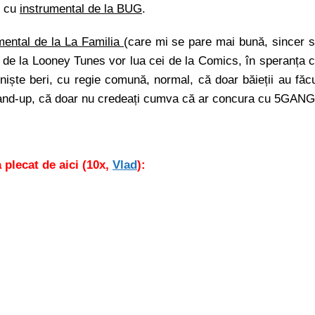
, cu
instrumental de la BUG
.
mental de la La Familia (
care mi se pare mai bună, sincer 
 de la Looney Tunes vor lua cei de la Comics, în speranța 
 niște beri, cu regie comună, normal, că doar băieții au făc
 stand-up, că doar nu credeați cumva că ar concura cu 5GANG
 plecat de aici (10x,
Vlad
):