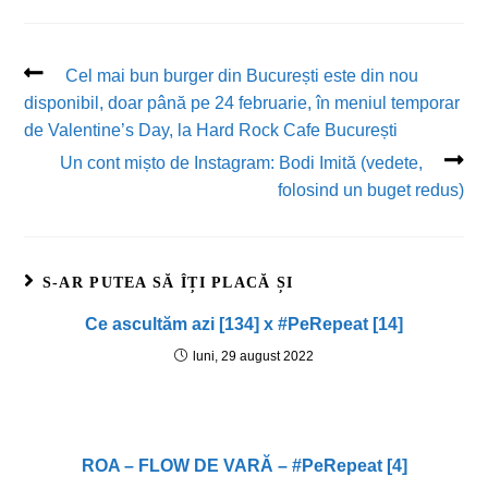
Cel mai bun burger din București este din nou
disponibil, doar până pe 24 februarie, în meniul temporar
de Valentine’s Day, la Hard Rock Cafe București
Un cont mișto de Instagram: Bodi Imită (vedete,
folosind un buget redus)
S-AR PUTEA SĂ ÎȚI PLACĂ ȘI
Ce ascultăm azi [134] x #PeRepeat [14]
luni, 29 august 2022
ROA – FLOW DE VARĂ – #PeRepeat [4]