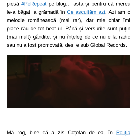
piesă
#PeRepeat
pe blog… asta și pentru că mereu
le-a băgat la grămadă în
Ce ascultăm azi
. Azi am o
melodie românească (mai rar), dar mie chiar îmi
place rău de tot beat-ul. Până și versurile sunt puțin
(mai mult) gândite, și nu înțeleg de ce nu e la radio
sau nu a fost promovată, deși e sub Global Records.
Mă rog, bine că a zis Coțofan de ea, în
Poliția