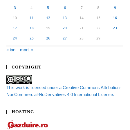
3
4
5
6
7
8
9
10
11
12
13
14
15
16
17
18
19
20
21
22
23
24
25
26
27
28
29
« ian.
mart. »
COPYRIGHT
This work is licensed under a Creative Commons Attribution-
NonCommercial-NoDerivatives 4.0 International License.
HOSTING