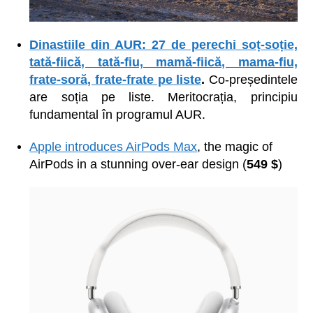
Dinastiile din AUR: 27 de perechi soț-soție,
tată-fiică, tată-fiu, mamă-fiică, mama-fiu,
frate-soră, frate-frate pe liste
.
Co-președintele
are soția pe liste. Meritocrația, principiu
fundamental în programul AUR.
Apple introduces AirPods Max
, the magic of
AirPods in a stunning over-ear design (
549 $
)