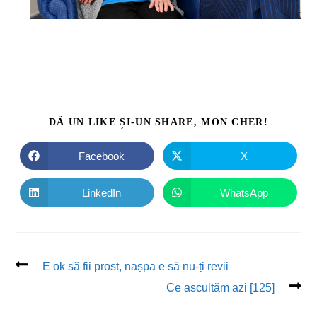
DĂ UN LIKE ȘI-UN SHARE, MON CHER!
Facebook
X
LinkedIn
WhatsApp
E ok să fii prost, nașpa e să nu-ți revii
Ce ascultăm azi [125]