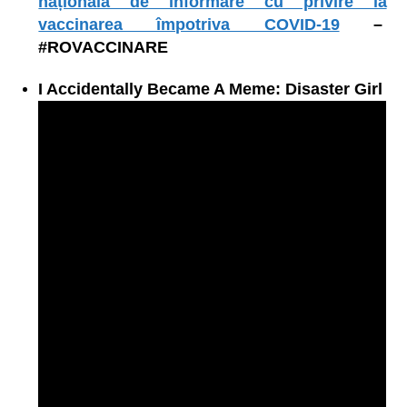
națională de informare cu privire la
vaccinarea împotriva COVID-19
–
#ROVACCINARE
I Accidentally Became A Meme: Disaster Girl