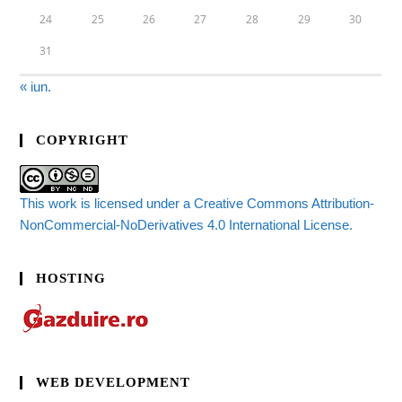
24
25
26
27
28
29
30
31
« iun.
COPYRIGHT
This work is licensed under a Creative Commons Attribution-
NonCommercial-NoDerivatives 4.0 International License.
HOSTING
WEB DEVELOPMENT