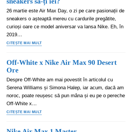
sneakers să-ți iei?
26 martie este Air Max Day, o zi pe care pasionații de
sneakers o așteaptă mereu cu cardurile pregătite,
curioși oare ce model aniversar va lansa Nike. Eh, în
2019…
CITEȘTE MAI MULT
Off-White x Nike Air Max 90 Desert
Ore
Despre Off-White am mai povestit în articolul cu
Serena Williams și Simona Halep, iar acum, dacă am
noroc, poate reușesc să pun mâna și eu pe o pereche
Off-White x…
CITEȘTE MAI MULT
Nike Air Max 1 Master