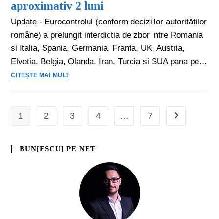
aproximativ 2 luni
Update - Eurocontrolul (conform deciziilor autorităților
române) a prelungit interdictia de zbor intre Romania
si Italia, Spania, Germania, Franta, UK, Austria,
Elvetia, Belgia, Olanda, Iran, Turcia si SUA pana pe…
CITEȘTE MAI MULT
1
2
3
4
…
7
BUN[ESCU] PE NET