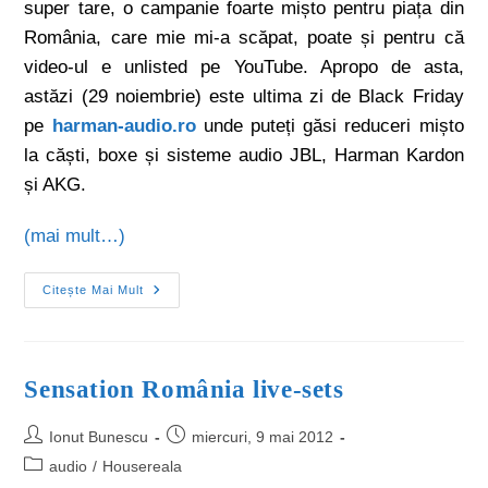
super tare, o campanie foarte mișto pentru piața din
România, care mie mi-a scăpat, poate și pentru că
video-ul e unlisted pe YouTube. Apropo de asta,
astăzi (29 noiembrie) este ultima zi de Black Friday
pe
harman-audio.ro
unde puteți găsi reduceri mișto
la căști, boxe și sisteme audio JBL, Harman Kardon
și AKG.
(mai mult…)
Citește Mai Mult
Sensation România live-sets
Ionut Bunescu
miercuri, 9 mai 2012
audio
/
Housereala