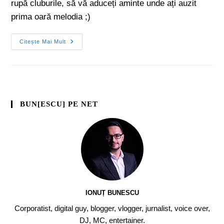
rupă cluburile, să vă aduceți aminte unde ați auzit
prima oară melodia ;)
Citește Mai Mult
BUN[ESCU] PE NET
IONUȚ BUNESCU
Corporatist, digital guy, blogger, vlogger, jurnalist, voice over,
DJ, MC, entertainer.