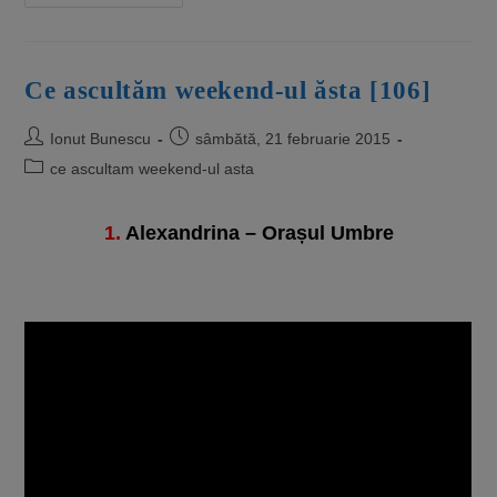
Ce ascultăm weekend-ul ăsta [106]
Ionut Bunescu
sâmbătă, 21 februarie 2015
ce ascultam weekend-ul asta
1.
Alexandrina – Orașul Umbre