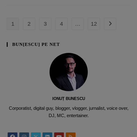
1
2
3
4
…
12
BUN[ESCU] PE NET
IONUȚ BUNESCU
Corporatist, digital guy, blogger, vlogger, jurnalist, voice over,
DJ, MC, entertainer.