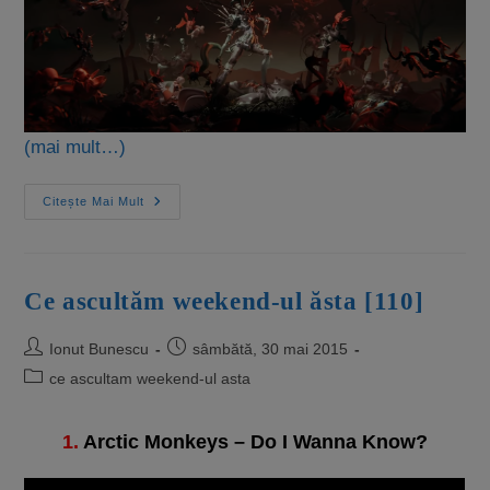
(mai mult…)
Citește Mai Mult
Ce ascultăm weekend-ul ăsta [110]
Ionut Bunescu
sâmbătă, 30 mai 2015
ce ascultam weekend-ul asta
1.
Arctic Monkeys – Do I Wanna Know?