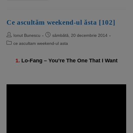
Ce ascultăm weekend-ul ăsta [102]
Ionut Bunescu
sâmbătă, 20 decembrie 2014
ce ascultam weekend-ul asta
1.
Lo-Fang – You’re The One That I Want