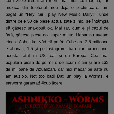
cum zilele trecut am mers mai mult cu mașina, iar
muzica din telefonul meu deja e plictisitoare, am
băgat un “Hey, Siri, play New Music Daily!”, unde
dintre cele 50 de piese actualizate zilnic, se întâmplă
să găsesc una-două ok. Mai rar, cum e și cazul de
față, găsesc piese noi super mișto. Habar nu aveam
cine e Ashnikko, văd că pe YouTube are 2,5 milioane
e abonați, 1,5 și pe Instagram, ba chiar turneu anul
acesta, atât în US, cât și un Europa. Cea mai
populară piesă de pe YT e de acum 2 ani și are 133
de milioane de vizualizări, dar nici măcar pe asta nu
am auzit-o. Not too bad! Dați un play la Worms, e
earworm garantat! #cuplăcere