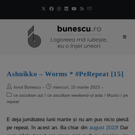
Ashnikko – Worms * #PeRepeat [15]
Ionut Bunescu
miercuri, 15 martie 2023
ce ascultam azi
/
ce ascultam weekend-ul asta
/
Muzici
/
pe
repeat
E deja jumătatea lunii martie și nu am pus nicio piesă
pe repeat, în acest an. Ba chiar din
august 2022
! Dar