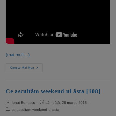
(mai mult…)
Citește Mai Mult
Ce ascultăm weekend-ul ăsta [108]
Ionut Bunescu
sâmbătă, 28 martie 2015
ce ascultam weekend-ul asta