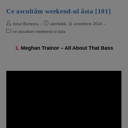
Ce ascultăm weekend-ul ăsta [101]
Ionut Bunescu
sâmbătă, 11 octombrie 2014
ce ascultam weekend-ul asta
1.
Meghan Trainor – All About That Bass