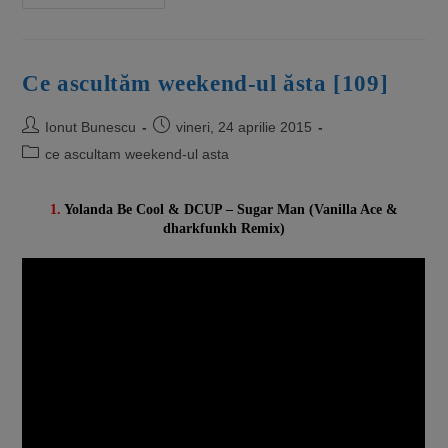
Ce ascultăm weekend-ul ăsta [109]
Ionut Bunescu
vineri, 24 aprilie 2015
ce ascultam weekend-ul asta
1.
Yolanda Be Cool & DCUP – Sugar Man (Vanilla Ace &
dharkfunkh Remix)