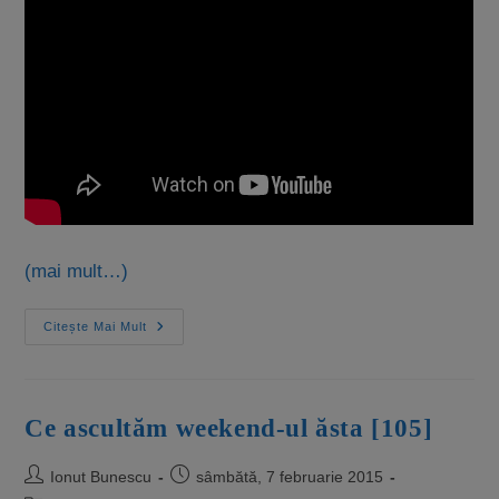
(mai mult…)
Citește Mai Mult
Ce ascultăm weekend-ul ăsta [105]
Ionut Bunescu
sâmbătă, 7 februarie 2015