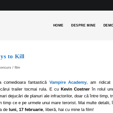
HOME
DESPRE MINE
DEMO
ys to Kill
concurs
/
film
ea comedioara fantastică
Vampire Academy
, am ridicat
 cărui trailer tocmai rula. E cu
Kevin Costner
în rolul un
ri dejucări de planuri ale infractorilor, doar că între timp, t
în timp ce e pe urmele unui mare terorist. Mai multe detalii, 
ra de
luni, 17 februarie
, liberă, hai cu mine la film!