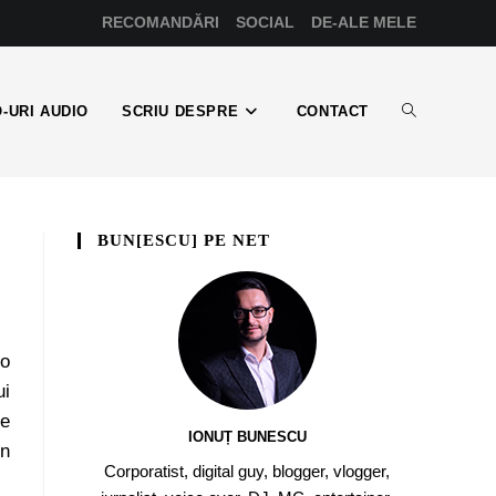
RECOMANDĂRI
SOCIAL
DE-ALE MELE
-URI AUDIO
SCRIU DESPRE
CONTACT
BUN[ESCU] PE NET
 o
ui
re
IONUȚ BUNESCU
în
Corporatist, digital guy, blogger, vlogger,