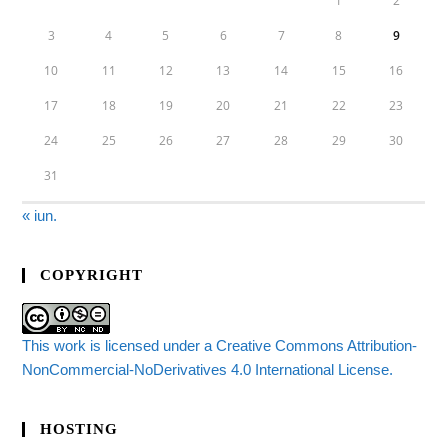
1
2
3
4
5
6
7
8
9
10
11
12
13
14
15
16
17
18
19
20
21
22
23
24
25
26
27
28
29
30
31
« iun.
COPYRIGHT
This work is licensed under a Creative Commons Attribution-
NonCommercial-NoDerivatives 4.0 International License.
HOSTING