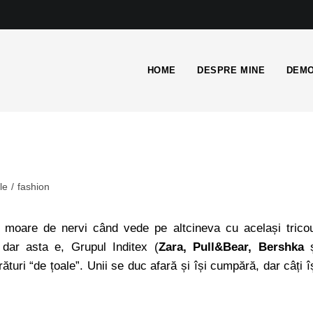
HOME
DESPRE MINE
DEMO
le
/
fashion
 moare de nervi când vede pe altcineva cu același trico
dar asta e, Grupul Inditex (
Zara, Pull&Bear, Bershka
ș
uri “de țoale”. Unii se duc afară și își cumpără, dar câți î