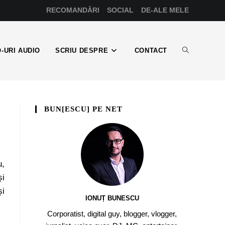
RECOMANDĂRI
SOCIAL
DE-ALE MELE
-URI AUDIO
SCRIU DESPRE
CONTACT
BUN[ESCU] PE NET
u,
i
și
IONUȚ BUNESCU
Corporatist, digital guy, blogger, vlogger,