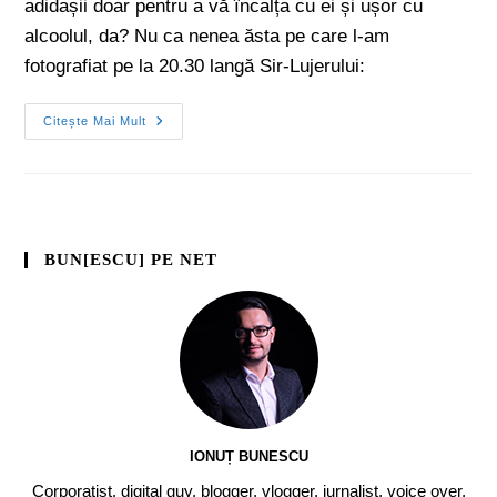
adidașii doar pentru a vă încalța cu ei și ușor cu
alcoolul, da? Nu ca nenea ăsta pe care l-am
fotografiat pe la 20.30 langă Sir-Lujerului:
Citește Mai Mult
BUN[ESCU] PE NET
IONUȚ BUNESCU
Corporatist, digital guy, blogger, vlogger, jurnalist, voice over,