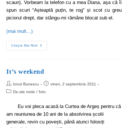
scaun). Vorbeam la telefon cu a mea Diana, așa că îi
spun scurt “Așteaptă puțin, te rog” și scot cu greu
piciorul drept, dar stângu-mi rămâne blocat sub el.
(mai mult…)
Citește Mai Mult
It’s weekend
Ionut Bunescu
vineri, 2 septembrie 2011
De-ale mele
/
foto
Eu voi pleca acasă la Curtea de Argeș pentru că
am reuniunea de 10 ani de la absolvirea școlii
generale, revin cu povești, până atunci folosiți