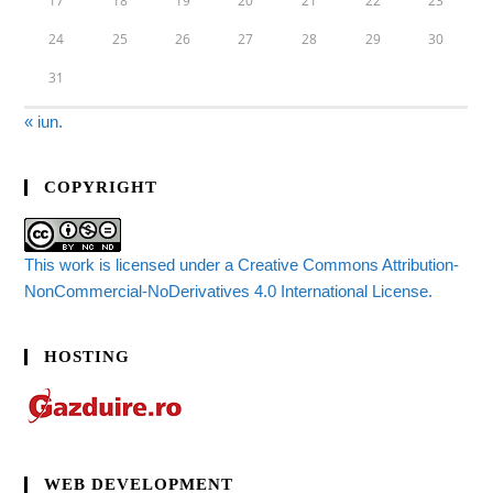
17
18
19
20
21
22
23
24
25
26
27
28
29
30
31
« iun.
COPYRIGHT
This work is licensed under a Creative Commons Attribution-
NonCommercial-NoDerivatives 4.0 International License.
HOSTING
WEB DEVELOPMENT