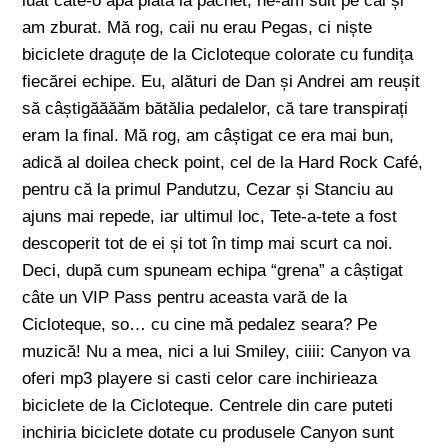
luat câte-o apă plată la pachet, ne-am suit pe cai și
am zburat. Mă rog, caii nu erau Pegas, ci niște
biciclete draguțe de la Cicloteque colorate cu fundița
fiecărei echipe. Eu, alături de Dan și Andrei am reușit
să câștigăăăăm bătălia pedalelor, că tare transpirați
eram la final. Mă rog, am câștigat ce era mai bun,
adică al doilea check point, cel de la Hard Rock Café,
pentru că la primul Pandutzu, Cezar și Stanciu au
ajuns mai repede, iar ultimul loc, Tete-a-tete a fost
descoperit tot de ei și tot în timp mai scurt ca noi.
Deci, după cum spuneam echipa “grena” a câștigat
câte un VIP Pass pentru aceasta vară de la
Cicloteque, so… cu cine mă pedalez seara? Pe
muzică! Nu a mea, nici a lui Smiley, ciiii: Canyon va
oferi mp3 playere si casti celor care inchirieaza
biciclete de la Cicloteque. Centrele din care puteti
inchiria biciclete dotate cu produsele Canyon sunt