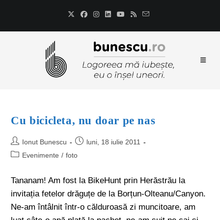
Cu bicicleta, nu doar pe nas
Ionut Bunescu
luni, 18 iulie 2011
Evenimente
/
foto
Tananam! Am fost la BikeHunt prin Herăstrău la
invitația fetelor drăguțe de la Borțun-Olteanu/Canyon.
Ne-am întâlnit într-o călduroasă zi muncitoare, am