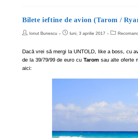
Bilete ieftine de avion (Tarom / Rya
Ionut Bunescu
luni, 3 aprilie 2017
Recomand
Dacă vrei să mergi la UNTOLD, like a boss, cu avion
de la 39/79/99 de euro cu
Tarom
sau alte oferte m
aici: