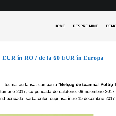
HOME
DESPRE MINE
DEMO
9 EUR în RO / de la 60 EUR în Europa
e – tocmai au lansat campania “
Belşug de toamnă! Poftiţi 
octombrie 2017, cu perioada de călătorie: 08 noiembrie 2017
când perioada sărbătorilor, cuprinsă între 15 decembrie 2017