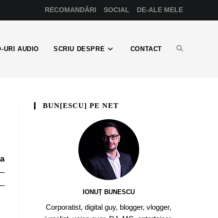
RECOMANDĂRI
SOCIAL
DE-ALE MELE
-URI AUDIO
SCRIU DESPRE
CONTACT
BUN[ESCU] PE NET
la
 –
 –
IONUȚ BUNESCU
Corporatist, digital guy, blogger, vlogger,