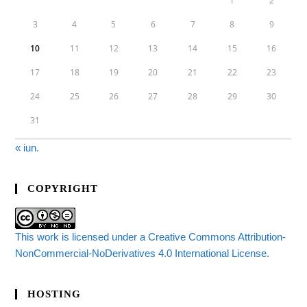
1
2
3
4
5
6
7
8
9
10
11
12
13
14
15
16
17
18
19
20
21
22
23
24
25
26
27
28
29
30
31
« iun.
COPYRIGHT
This work is licensed under a Creative Commons Attribution-
NonCommercial-NoDerivatives 4.0 International License.
HOSTING