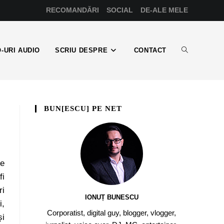
RECOMANDĂRI
SOCIAL
DE-ALE MELE
-URI AUDIO
SCRIU DESPRE
CONTACT
BUN[ESCU] PE NET
e
fi
ri
IONUȚ BUNESCU
i,
Corporatist, digital guy, blogger, vlogger,
și