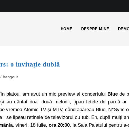
HOME
DESPRE MINE
DEMO
rs: o invitație dublă
/
hangout
i
în platou, am avut un mic preview al concertului
Blue
de p
și au cântat doar două melodii, țipau fetele de parcă ar 
ăci pe vremea Atomic TV și MTV, când apăreau Blue, N*Sync o
 i se lipeau retinele de televizorul cu tub. Eh, după mulți an
omânia
, vineri, 18 iulie,
ora 20:00
, la Sala Palatului pentru a-