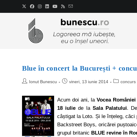
Blue în concert la București + concu
Ionut Bunescu
vineri, 13 iunie 2014
concurs
Acum doi ani, la
Vocea Românie
18 iulie
de la
Sala Palatului
. De
câștigat la Loto. Și le înțeleg, c
Backstreet Boys, oricărei puștoaice
grupul britanic
BLUE revine în R