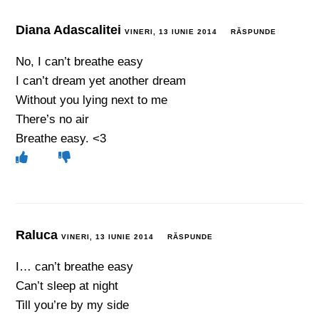
Diana Adascalitei
VINERI, 13 IUNIE 2014
RĂSPUNDE
No, I can’t breathe easy
I can’t dream yet another dream
Without you lying next to me
There’s no air
Breathe easy. <3
Raluca
VINERI, 13 IUNIE 2014
RĂSPUNDE
I… can’t breathe easy
Can’t sleep at night
Till you’re by my side