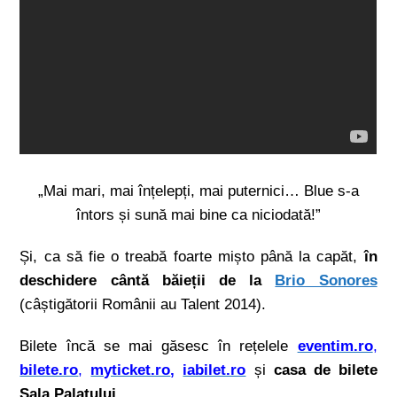
„Mai mari, mai înțelepți, mai puternici… Blue s-a
întors și sună mai bine ca niciodată!”
Și, ca să fie o treabă foarte mișto până la capăt,
în
deschidere cântă băieții de la
Brio Sonores
(câștigătorii Românii au Talent 2014).
Bilete încă se mai găsesc în rețelele
eventim.ro
,
bilete.ro
,
myticket.ro
,
iabilet.ro
și
casa de bilete
Sala Palatului
.