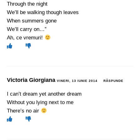
Through the night
We’ll be walking though leaves
When summers gone
We’ll carry on…”
Ah, ce vremuri!
Victoria Giorgiana
VINERI, 13 IUNIE 2014
RĂSPUNDE
I can’t dream yet another dream
Without you lying next to me
There’s no air