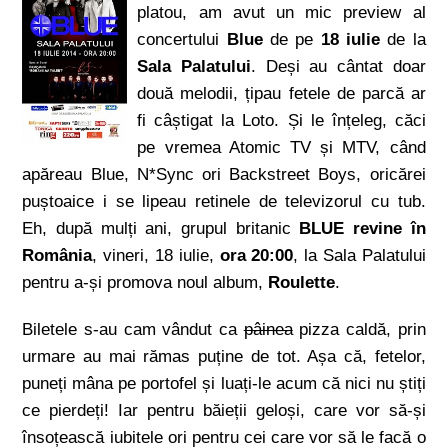
platou, am avut un mic preview al
concertului
Blue
de pe
18 iulie
de la
Sala Palatului
. Deși au cântat doar
două melodii, țipau fetele de parcă ar
fi câștigat la Loto. Și le înțeleg, căci
pe vremea Atomic TV și MTV, când
apăreau Blue, N*Sync ori Backstreet Boys, oricărei
puștoaice i se lipeau retinele de televizorul cu tub.
Eh, după mulți ani, grupul britanic
BLUE revine în
România
, vineri, 18 iulie,
ora 20:00
, la Sala Palatului
pentru a-și promova noul album,
Roulette
.
Biletele s-au cam vândut ca
pâinea
pizza caldă, prin
urmare au mai rămas puține de tot. Așa că, fetelor,
puneți mâna pe portofel și luați-le acum că nici nu știți
ce pierdeți! Iar pentru băieții geloși, care vor să-și
însoțească iubitele ori pentru cei care vor să le facă o