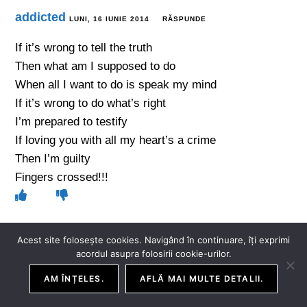
addicted
LUNI, 16 IUNIE 2014
RĂSPUNDE
If it’s wrong to tell the truth
Then what am I supposed to do
When all I want to do is speak my mind
If it’s wrong to do what’s right
I’m prepared to testify
If loving you with all my heart’s a crime
Then I’m guilty
Fingers crossed!!!
Acest site folosește cookies. Navigând în continuare, îți exprimi
acordul asupra folosirii cookie-urilor.
Budrugeac Andreea-Iulia
LUNI, 16 IUNIE 2014
AM ÎNȚELES.
AFLĂ MAI MULTE DETALII.
RĂSPUNDE