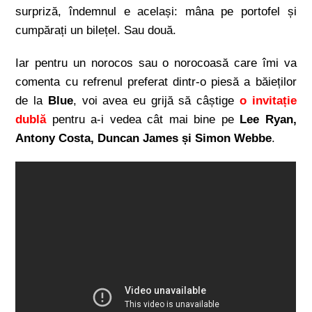
surpriză, îndemnul e același: mâna pe portofel și
cumpărați un bilețel. Sau două.
Iar pentru un norocos sau o norocoasă care îmi va
comenta cu refrenul preferat dintr-o piesă a băieților
de la
Blue
, voi avea eu grijă să câștige
o invitație
dublă
pentru a-i vedea cât mai bine pe
Lee Ryan,
Antony Costa, Duncan James și Simon Webbe
.