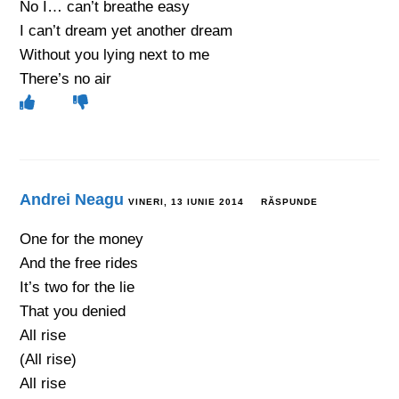
No I… can’t breathe easy
I can’t dream yet another dream
Without you lying next to me
There’s no air
Andrei Neagu
VINERI, 13 IUNIE 2014
RĂSPUNDE
One for the money
And the free rides
It’s two for the lie
That you denied
All rise
(All rise)
All rise