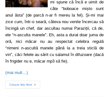
mi spune că încă e uimit de
câte “boboace mișto sunt
anul ăsta” (de parcă n-ar fi mereu la fel). Și-mi mai
zice cum, într-o seară, câteva nou venite încercau să
încingă un chef, dar ascultau numai Paraziții, că de,
ele “n-asculta manele”. Eh, asta a durat doar juma de
oră, nici măcar nu au respectat celebra regulă
“nimeni n-ascultă manele până la a treia sticlă de
vin”, căci fetele au sărit cu salamul în difuzoare (dacă
în frigider nu e, măcar mp3 să fie).
(mai mult…)
Citește Mai Mult