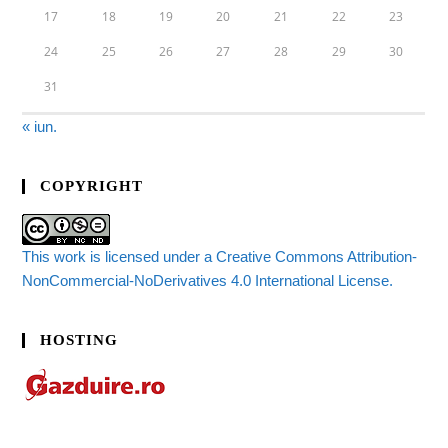
17
18
19
20
21
22
23
24
25
26
27
28
29
30
31
« iun.
COPYRIGHT
This work is licensed under a Creative Commons Attribution-
NonCommercial-NoDerivatives 4.0 International License.
HOSTING