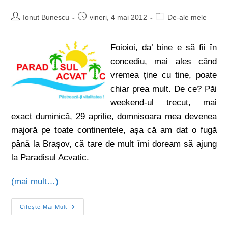
Ionut Bunescu
vineri, 4 mai 2012
De-ale mele
Foioioi, da’ bine e să fii în
concediu, mai ales când
vremea ține cu tine, poate
chiar prea mult. De ce? Păi
weekend-ul trecut, mai
exact duminică, 29 aprilie, domnișoara mea devenea
majoră pe toate continentele, așa că am dat o fugă
până la Brașov, că tare de mult îmi doream să ajung
la Paradisul Acvatic.
(mai mult…)
Citește Mai Mult