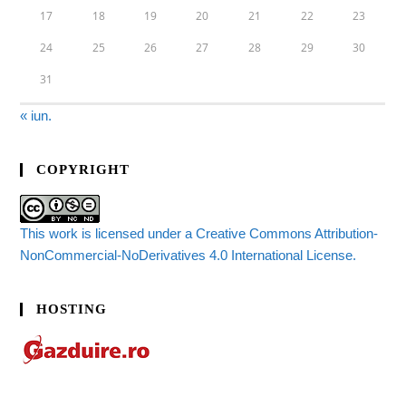
17
18
19
20
21
22
23
24
25
26
27
28
29
30
31
« iun.
COPYRIGHT
This work is licensed under a Creative Commons Attribution-
NonCommercial-NoDerivatives 4.0 International License.
HOSTING